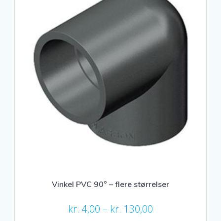
Vinkel PVC 90° – flere størrelser
Prisinterval:
kr.
4,00
–
kr.
130,00