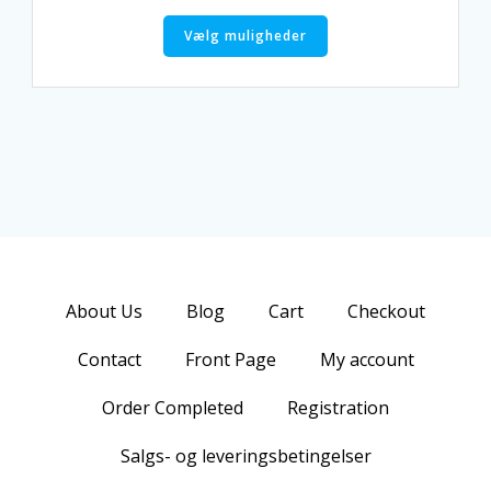
kr. 4,00
Dette
til
Vælg muligheder
vare
kr. 130,00
har
flere
varianter.
Mulighederne
kan
vælges
på
varesiden
About Us
Blog
Cart
Checkout
Contact
Front Page
My account
Order Completed
Registration
Salgs- og leveringsbetingelser