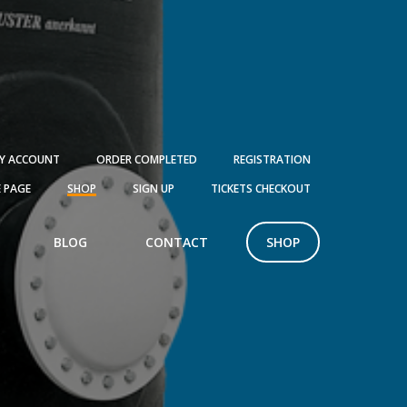
Y ACCOUNT
ORDER COMPLETED
REGISTRATION
 PAGE
SHOP
SIGN UP
TICKETS CHECKOUT
BLOG
CONTACT
SHOP