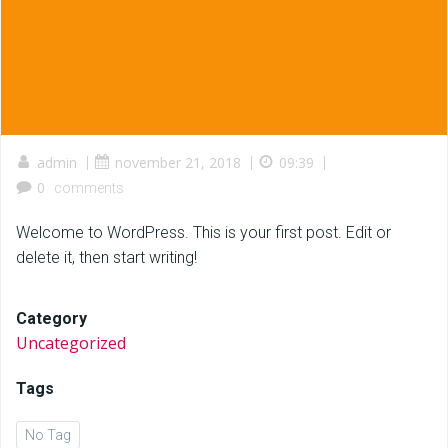
admin
|
november 21, 2018
|
09:39
|
0
comments
Welcome to WordPress. This is your first post. Edit or
delete it, then start writing!
Category
Uncategorized
Tags
No Tag